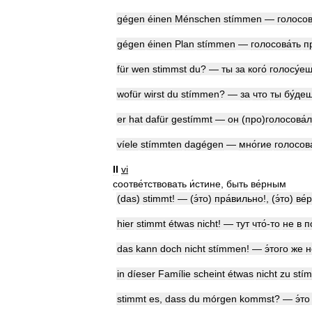
gégen
éinen
Ménschen
stímmen
—
голосов
gégen
éinen
Plan
stímmen
—
голосова́ть
п
für
wen
stimmst
du
? —
ты
за
кого́
голосу́е
wofür
wirst
du
stímmen
? —
за
что
ты
бу́де
er
hat
dafür
gestímmt
—
он
(
про
)
голосова́л
víele
stímmten
dagégen
—
мно́гие
голосов
II
vi
соотве́тствовать
и́стине
,
быть
ве́рным
(
das
)
stimmt
! — (
э́то
)
пра́вильно
!, (
э́то
)
ве́
hier
stimmt
étwas
nicht
! —
тут
что́
-
то
не
в
п
das
kann
doch
nicht
stímmen
! —
э́того
же
н
in
díeser
Famílie
scheint
étwas
nicht
zu
sti
stimmt
es
,
dass
du
mórgen
kommst
? —
э́то