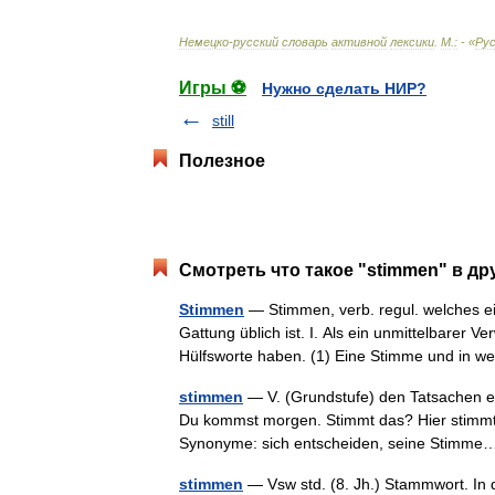
Немецко
-
русский
словарь
активной
лексики
.
М
.
:
- «
Рус
Игры ⚽
Нужно сделать НИР?
still
Полезное
Смотреть что такое "stimmen" в др
Stimmen
— Stimmen, verb. regul. welches ei
Gattung üblich ist. I. Als ein unmittelbarer
Hülfsworte haben. (1) Eine Stimme und in 
stimmen
— V. (Grundstufe) den Tatsachen ent
Du kommst morgen. Stimmt das? Hier stimmt 
Synonyme: sich entscheiden, seine Stim
stimmen
— Vsw std. (8. Jh.) Stammwort. In