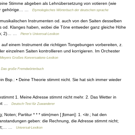
eine Stimme abgeben als Lehnübersetzung von votieren (wie
rher gehörige… …
Etymologisches Wörterbuch der deutschen sprache
usikalischen Instrumenten od. auch von den Saiten desselben
ns od. Klanges haben, wobei die Töne entweder ganz gleiche Höhe
gen; 2)… …
Pierer's Universal-Lexikon
 auf einem Instrument die richtigen Tongebungen vorbereiten, z.
er einzelnen Saiten kontrollieren und korrigieren. Im Orchester
Meyers Großes Konversations-Lexikon
…
Das große Fremdwörterbuch
in Bsp.: • Deine Theorie stimmt nicht. Sie hat sich immer wieder
stimmt 1. Meine Adresse stimmt nicht mehr. 2. Das Wetter in
immt …
Deutsch-Test für Zuwanderer
oten; Partitur * * * stim|men [ ʃtɪmən]: 1. <itr.; hat den
anstandungen geben: die Rechnung, die Adresse stimmt nicht;
Wort;… …
Universal-Lexikon