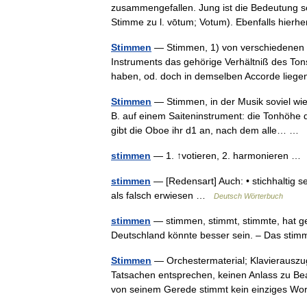
zusammengefallen. Jung ist die Bedeutung s
Stimme zu l. vōtum; Votum). Ebenfalls hie
Stimmen
— Stimmen, 1) von verschiedenen m
Instruments das gehörige Verhältniß des To
haben, od. doch in demselben Accorde lie
Stimmen
— Stimmen, in der Musik soviel wie
B. auf einem Saiteninstrument: die Tonhöhe d
gibt die Oboe ihr d1 an, nach dem alle… …
stimmen
— 1. ↑votieren, 2. harmonieren 
stimmen
— [Redensart] Auch: • stichhaltig se
als falsch erwiesen …
Deutsch Wörterbuch
stimmen
— stimmen, stimmt, stimmte, hat ge
Deutschland könnte besser sein. – Das st
Stimmen
— Orchestermaterial; Klavierauszug; N
Tatsachen entsprechen, keinen Anlass zu Be
von seinem Gerede stimmt kein einziges 