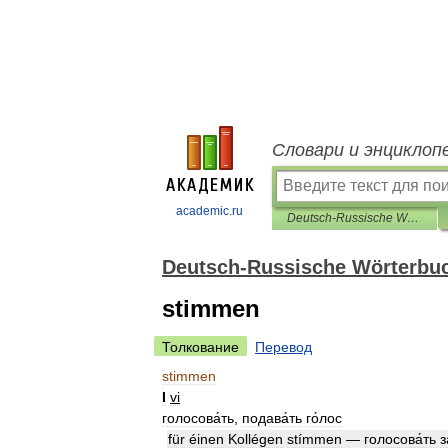
Словари и энциклоп
academic.ru
Deutsch-Russische Wörterbuch der aktiven Wortschatz
Deutsch-Russische Wörterbuc
stimmen
Толкование
Перевод
stimmen
I
vi
голосова́ть
,
подава́ть
го́лос
für
éinen
Kollégen
stímmen
—
голосова́ть
з