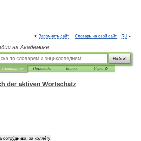
Запомнить сайт
Словарь на свой сайт
RU
едии на Академике
Найти!
Толкования
Переводы
Книги
Игры ⚽
h der aktiven Wortschatz
а
сотру́дника
,
за
колле́гу