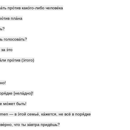
а́ть
про́тив
како́го
-
либо
челове́ка
ро́тив
пла́на
шь
?
шь
голосова́ть
?
за
э́то
а́ли
про́тив
(
э́того
)
рно
!
оря́дке
[
нела́дно
]!
е
мо́жет
быть
!
́mmen
—
в
э́той
семье́
,
ка́жется
,
не
всё
в
поря́дке
ве́рно
,
что
ты
за́втра
придёшь
?