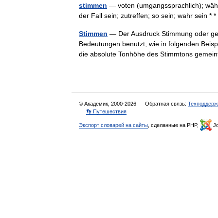
stimmen
— voten (umgangssprachlich); wähle
der Fall sein; zutreffen; so sein; wahr sein 
Stimmen
— Der Ausdruck Stimmung oder ges
Bedeutungen benutzt, wie in folgenden Beispi
die absolute Tonhöhe des Stimmtons geme
© Академик, 2000-2026
Обратная связь:
Техподдерж
👣 Путешествия
Экспорт словарей на сайты
, сделанные на PHP,
Jo