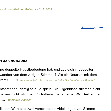
ский
язык
-
Медиа
»
.
Любимова
З
.
М
.
.
2003
.
Stimmung
угих словарях:
ne doppelte Hauptbedeutung hat, und zugleich in doppelter
 Verwandter von dem vorigen Stimme. 1. Als ein Neutrum mit dem
weiterer …
Grammatisch-kritisches Wörterbuch der Hochdeutschen Mundart
sprechen, richtig sein Beispiele: Die Ergebnisse stimmen nicht.
etwas nicht. stimmen V. (Aufbaustufe) an einer Wahl teilnehmen
me… …
Extremes Deutsch
 diesem Wort sind zwei verschiedene Ableitungen von Stimme