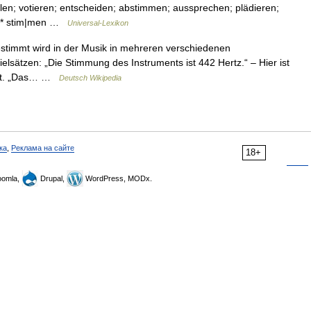
n; votieren; entscheiden; abstimmen; aussprechen; plädieren;
* * * stim|men …
Universal-Lexikon
timmt wird in der Musik in mehreren verschiedenen
elsätzen: „Die Stimmung des Instruments ist 442 Hertz.“ – Hier ist
int. „Das… …
Deutsch Wikipedia
ка
,
Реклама на сайте
18+
omla,
Drupal,
WordPress, MODx.